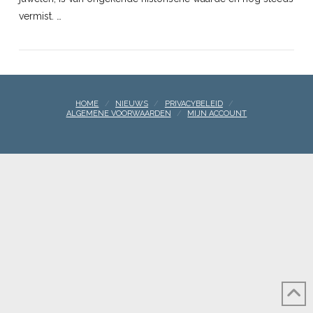
vermist. …
HOME
NIEUWS
PRIVACYBELEID
ALGEMENE VOORWAARDEN
MIJN ACCOUNT