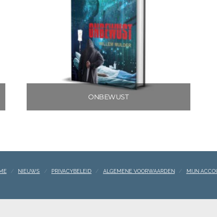
ONBEWUST
€
3.99
Toevoegen aan winkelwagen
ME
NIEUWS
PRIVACYBELEID
ALGEMENE VOORWAARDEN
MIJN ACCO