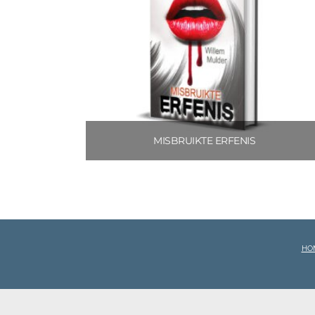
MISBRUIKTE ERFENIS
€
3.99
Toevoegen aan winkelwagen
HO