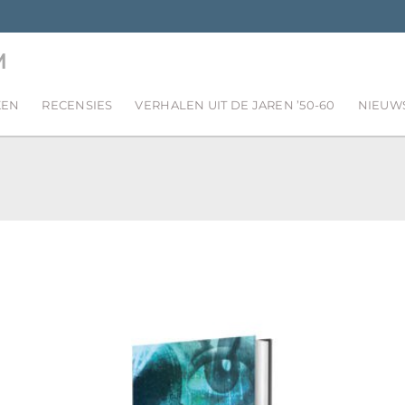
M
KEN
RECENSIES
VERHALEN UIT DE JAREN ’50-60
NIEUW