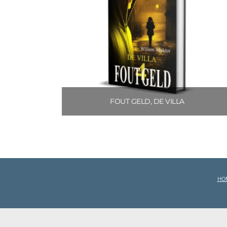
FOUT GELD, DE VILLA
€
4.99
Toevoegen aan winkelwagen
HO